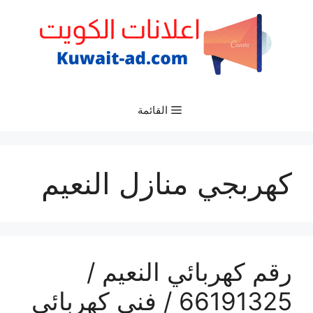
نتقل
لى
لمحتوى
القائمة
كهربجي منازل النعيم
رقم كهربائي النعيم /
66191325‬ / فني كهربائي