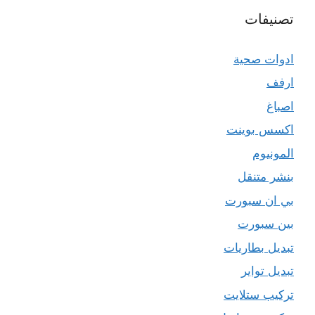
تصنيفات
ادوات صحية
ارفف
اصباغ
اكسس بوينت
المونيوم
بنشر متنقل
بي ان سبورت
بين سبورت
تبديل بطاريات
تبديل تواير
تركيب ستلايت