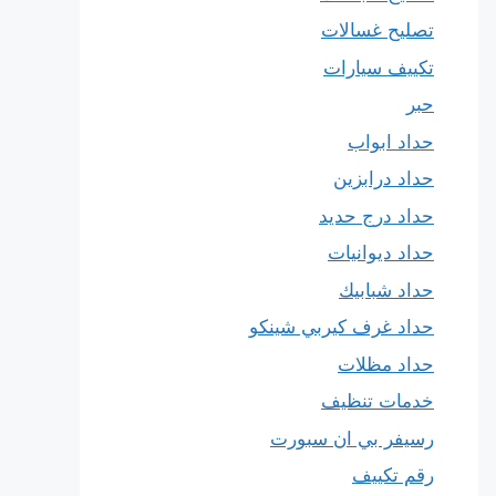
تصليح غسالات
تكييف سيارات
حبر
حداد ابواب
حداد درابزين
حداد درج حديد
حداد ديوانيات
حداد شبابيك
حداد غرف كيربي شينكو
حداد مظلات
خدمات تنظيف
رسيفر بي ان سبورت
رقم تكييف