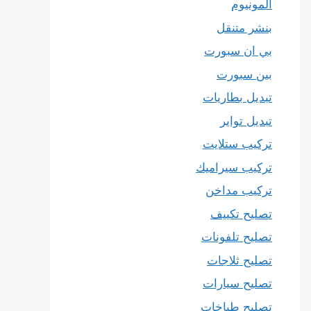
المونيوم
بنشر متنقل
بي ان سبورت
بين سبورت
تبديل بطاريات
تبديل تواير
تركيب ستلايت
تركيب سيراميك
تركيب مداخن
تصليح تكييف
تصليح تلفونات
تصليح ثلاجات
تصليح سيارات
تصليح طباخات