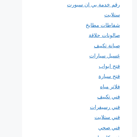
رقم خدمة بي ان سبورت
ستلايت
شفاطات مطابخ
صالونات حلاقة
صيانة تكييف
غسيل سيارات
فتح ابواب
فتح سيارة
فلاتر مياه
فني تكييف
فني رسيفرات
فني ستلايت
فني صحي