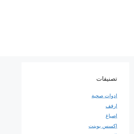
تصنيفات
ادوات صحية
ارفف
اصباغ
اكسس بوينت