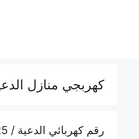
نتقل
لى
لمحتوى
كهربجي منازل الدعي