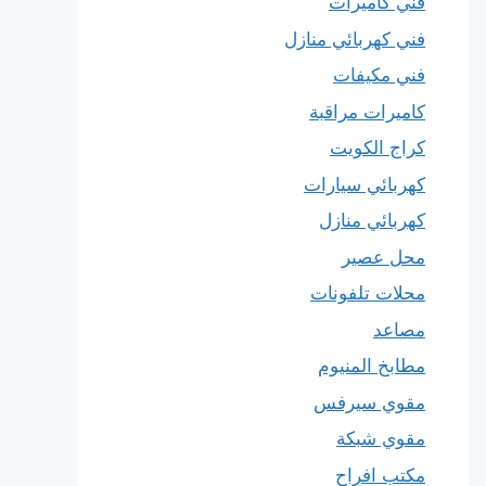
فني كاميرات
فني كهربائي منازل
فني مكيفات
كاميرات مراقبة
كراج الكويت
كهربائي سيارات
كهربائي منازل
محل عصير
محلات تلفونات
مصاعد
مطابخ المنيوم
مقوي سيرفس
مقوي شبكة
مكتب افراح