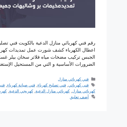
اعطال الكهرباء كشف شورت عمل تمديدات كهربائ
الجبس تركيب مضخات مياه فلاتر سخان بيلر غسال
الضرورات الأساسية و التي من المستحيل الإستغن
التصنيفات
فني كهربائي منازل
الوسوم
فنى كهربائي
,
فني تصليح كهرباء
,
فني صيانة كهرباء
,
فني
كهربائي منازل
,
كهربائي منازل الدعية
,
كهربجي الدعية
,
كهرب
أضف تعليق