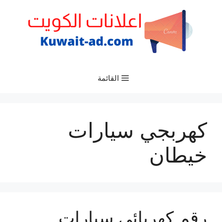
نتقل
لى
لمحتوى
القائمة
كهربجي سيارات
خيطان
رقم كهربائي سيارات