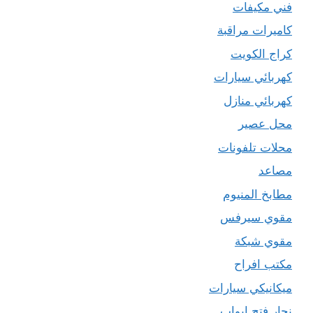
فني مكيفات
كاميرات مراقبة
كراج الكويت
كهربائي سيارات
كهربائي منازل
محل عصير
محلات تلفونات
مصاعد
مطابخ المنيوم
مقوي سيرفس
مقوي شبكة
مكتب افراح
ميكانيكي سيارات
نجار فتح ابواب