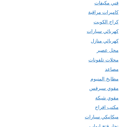
فني مكيفات
كاميرات مراقبة
كراج الكويت
كهربائي سيارات
كهربائي منازل
محل عصير
محلات تلفونات
مصاعد
مطابخ المنيوم
مقوي سيرفس
مقوي شبكة
مكتب افراح
ميكانيكي سيارات
نجار فتح ابواب