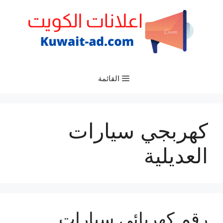
نتقل
لى
لمحتوى
القائمة
كهربجي سيارات
العديلية
رقم كهربائي سيارات