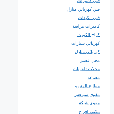
فني كاميرات
فني كهربائي منازل
فني مكيفات
كاميرات مراقبة
كراج الكويت
كهربائي سيارات
كهربائي منازل
محل عصير
محلات تلفونات
مصاعد
مطابخ المنيوم
مقوي سيرفس
مقوي شبكة
مكتب افراح