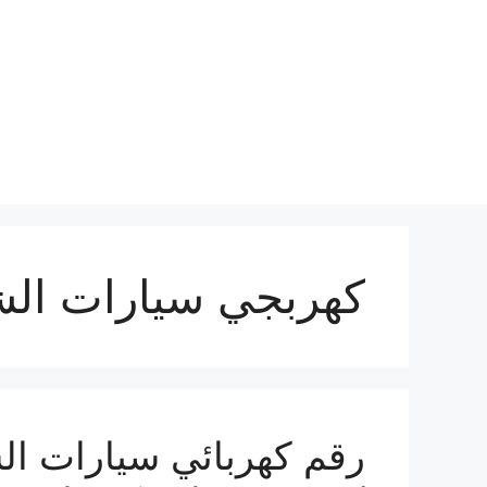
نتقل
لى
لمحتوى
كهربجي سيارات الش