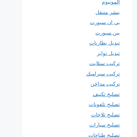
المونيوم
بنشر متنقل
بي ان سبورت
بين سبورت
تبديل بطاريات
تبديل تواير
تركيب ستلايت
تركيب سيراميك
تركيب مداخن
تصليح تكييف
تصليح تلفونات
تصليح ثلاجات
تصليح سيارات
تصليح طباخات