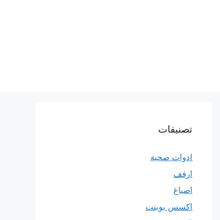
تصنيفات
ادوات صحية
ارفف
اصباغ
اكسس بوينت