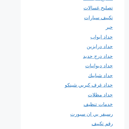
تصليح غسالات
تكييف سيارات
حبر
حداد ابواب
حداد درابزين
حداد درج حديد
حداد ديوانيات
حداد شبابيك
حداد غرف كيربي شينكو
حداد مظلات
خدمات تنظيف
رسيفر بي ان سبورت
رقم تكييف