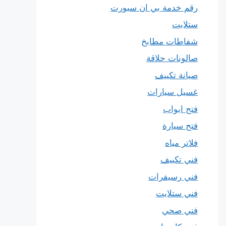
رقم خدمة بي ان سبورت
ستلايت
شفاطات مطابخ
صالونات حلاقة
صيانة تكييف
غسيل سيارات
فتح ابواب
فتح سيارة
فلاتر مياه
فني تكييف
فني رسيفرات
فني ستلايت
فني صحي