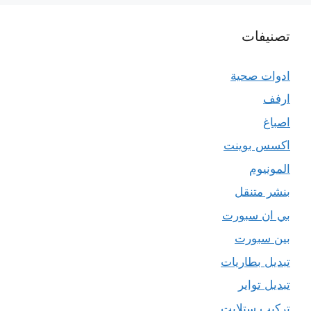
تصنيفات
ادوات صحية
ارفف
اصباغ
اكسس بوينت
المونيوم
بنشر متنقل
بي ان سبورت
بين سبورت
تبديل بطاريات
تبديل تواير
تركيب ستلايت