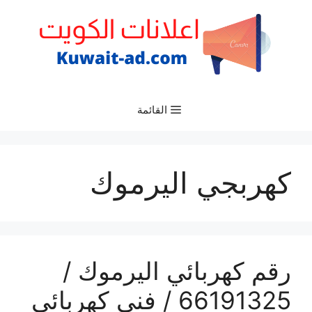
نتقل
لى
لمحتوى
القائمة
كهربجي اليرموك
رقم كهربائي اليرموك /
66191325‬ / فني كهربائي