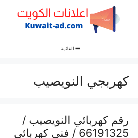
نتقل
لى
لمحتوى
القائمة
كهربجي النويصيب
رقم كهربائي النويصيب /
66191325‬ / فني كهربائي