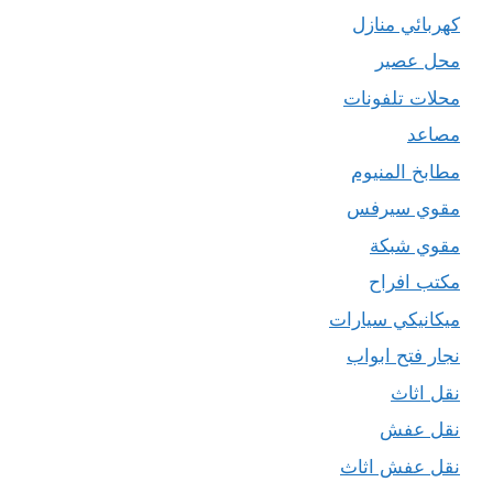
كهربائي منازل
محل عصير
محلات تلفونات
مصاعد
مطابخ المنيوم
مقوي سيرفس
مقوي شبكة
مكتب افراح
ميكانيكي سيارات
نجار فتح ابواب
نقل اثاث
نقل عفش
نقل عفش اثاث