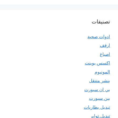
تصنيفات
ادوات صحية
ارفف
اصباغ
اكسس بوينت
المونيوم
بنشر متنقل
بي ان سبورت
بين سبورت
تبديل بطاريات
تبديل تواير