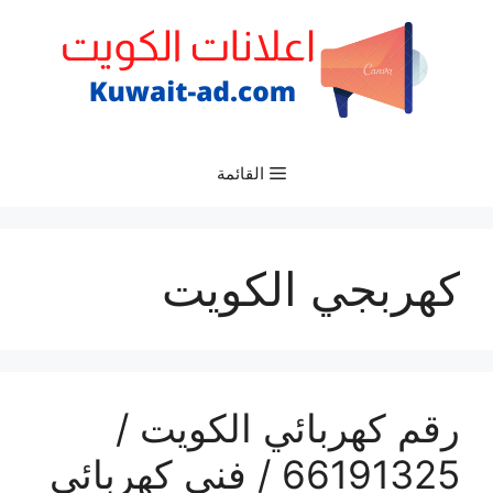
نتقل
لى
لمحتوى
القائمة
كهربجي الكويت
رقم كهربائي الكويت /
66191325‬ / فني كهربائي