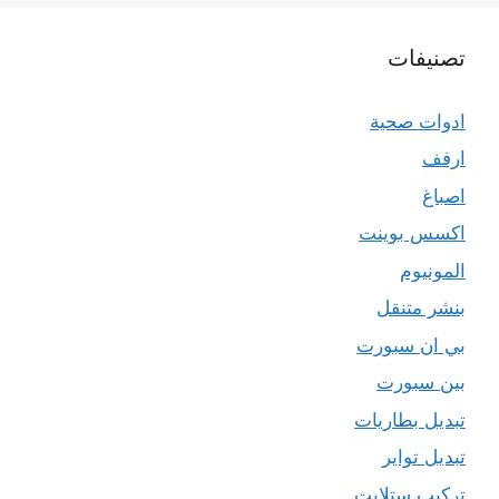
تصنيفات
ادوات صحية
ارفف
اصباغ
اكسس بوينت
المونيوم
بنشر متنقل
بي ان سبورت
بين سبورت
تبديل بطاريات
تبديل تواير
تركيب ستلايت