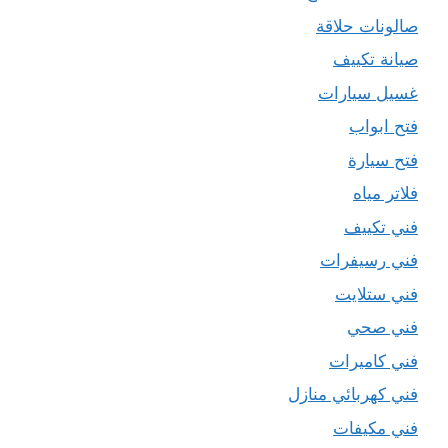
صالونات حلاقة
صيانة تكييف
غسيل سيارات
فتح ابواب
فتح سيارة
فلاتر مياه
فني تكييف
فني رسيفرات
فني ستلايت
فني صحي
فني كاميرات
فني كهربائي منازل
فني مكيفات