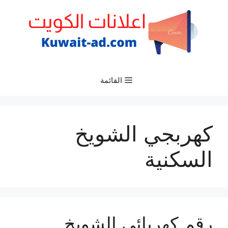
نتقل
لى
لمحتوى
القائمة
كهربجي الشويخ
السكنية
رقم كهربائي الشويخ