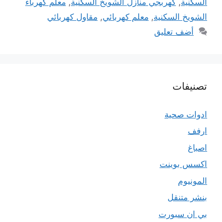
السكنية
,
كهربجي منازل الشويخ السكنية
,
معلم كهرباء
الشويخ السكنية
,
معلم كهربائي
,
مقاول كهربائي
أضف تعليق
تصنيفات
ادوات صحية
ارفف
اصباغ
اكسس بوينت
المونيوم
بنشر متنقل
بي ان سبورت