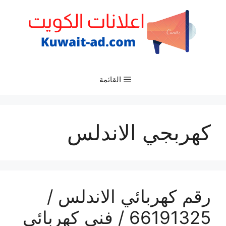
نتقل
لى
لمحتوى
القائمة
كهربجي الاندلس
رقم كهربائي الاندلس /
66191325‬ / فني كهربائي