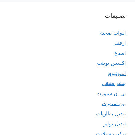
تصنيفات
ادوات صحية
ارفف
اصباغ
اكسس بوينت
المونيوم
بنشر متنقل
بي ان سبورت
بين سبورت
تبديل بطاريات
تبديل تواير
تركيب ستلايت