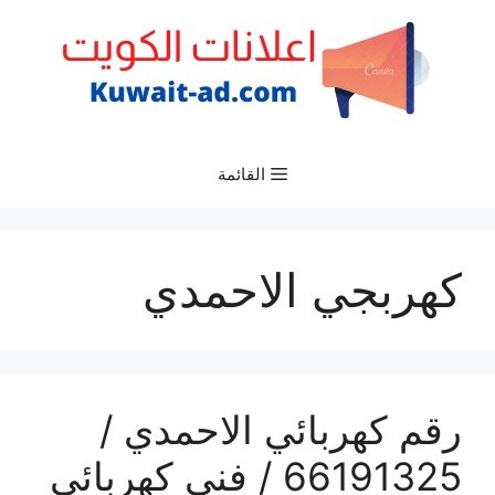
نتقل
لى
لمحتوى
القائمة
كهربجي الاحمدي
رقم كهربائي الاحمدي /
66191325‬ / فني كهربائي