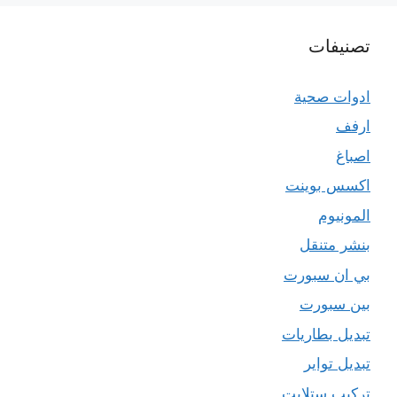
تصنيفات
ادوات صحية
ارفف
اصباغ
اكسس بوينت
المونيوم
بنشر متنقل
بي ان سبورت
بين سبورت
تبديل بطاريات
تبديل تواير
تركيب ستلايت