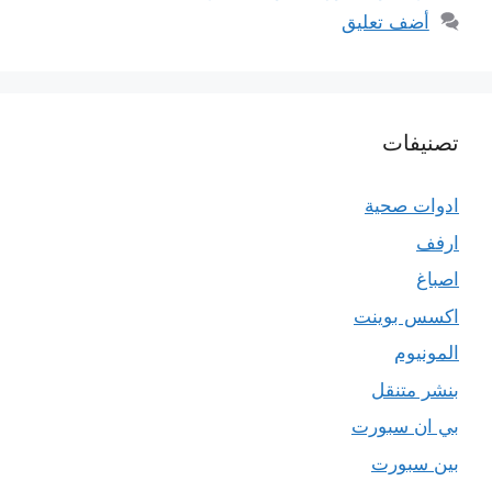
أضف تعليق
تصنيفات
ادوات صحية
ارفف
اصباغ
اكسس بوينت
المونيوم
بنشر متنقل
بي ان سبورت
بين سبورت