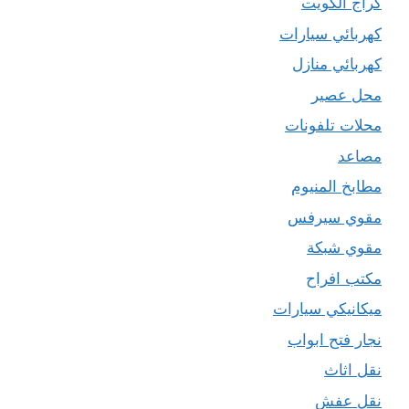
كراج الكويت
كهربائي سيارات
كهربائي منازل
محل عصير
محلات تلفونات
مصاعد
مطابخ المنيوم
مقوي سيرفس
مقوي شبكة
مكتب افراح
ميكانيكي سيارات
نجار فتح ابواب
نقل اثاث
نقل عفش