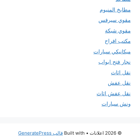
مطابخ المنيوم
مقوي سيرفس
مقوي شبكة
مكتب افراح
ميكانيكي سيارات
نجار فتح ابواب
نقل اثاث
نقل عفش
نقل عفش اثاث
ونش سيارات
© 2026 اعلانات
• Built with
قالب GeneratePress