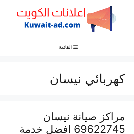
نتقل
لى
لمحتوى
القائمة
كهربائي نيسان
مراكز صيانة نيسان
69622745 افضل خدمة