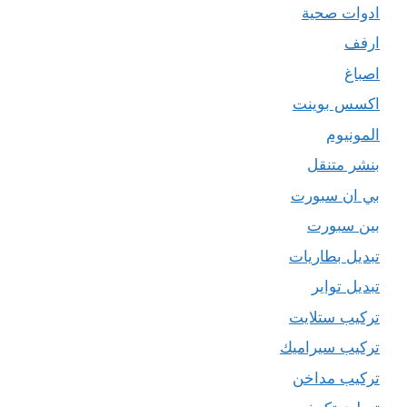
ادوات صحية
ارفف
اصباغ
اكسس بوينت
المونيوم
بنشر متنقل
بي ان سبورت
بين سبورت
تبديل بطاريات
تبديل تواير
تركيب ستلايت
تركيب سيراميك
تركيب مداخن