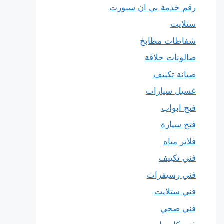
رقم خدمة بي ان سبورت
ستلايت
شفاطات مطابخ
صالونات حلاقة
صيانة تكييف
غسيل سيارات
فتح ابواب
فتح سيارة
فلاتر مياه
فني تكييف
فني رسيفرات
فني ستلايت
فني صحي