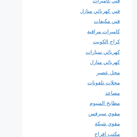
فني كاميرات
فني كهربائي منازل
فني مكيفات
كاميرات مراقبة
كراج الكويت
كهربائي سيارات
كهربائي منازل
محل عصير
محلات تلفونات
مصاعد
مطابخ المنيوم
مقوي سيرفس
مقوي شبكة
مكتب افراح