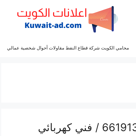
محامي الكويت شركة قطاع النفط مقاولات أحوال شخصية عمالي
رقم كهربائي هدية / 66191325‬ / فني كهربائي