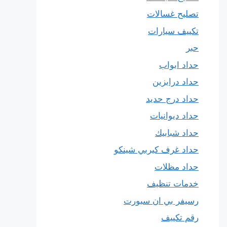
تصليح غسالات
تكييف سيارات
حبر
حداد ابواب
حداد درابزين
حداد درج حديد
حداد ديوانيات
حداد شبابيك
حداد غرف كيربي شينكو
حداد مظلات
خدمات تنظيف
رسيفر بي ان سبورت
رقم تكييف