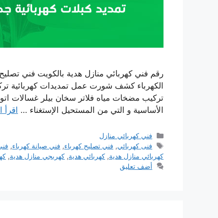
الكهرباء كشف شورت عمل تمديدات كهربائية ترك
تركيب مضخات مياه فلاتر سخان بيلر غسالات اتو
الأساسية و التي من المستحيل الإستغناء …
اقرأ ا
التصنيفات
فني كهربائي منازل
الوسوم
فنى كهربائي
,
فني تصليح كهرباء
,
فني صيانة كهرباء
,
فني
كهربائي منازل هدية
,
كهربائي هدية
,
كهربجي منازل هدية
,
كه
أضف تعليق