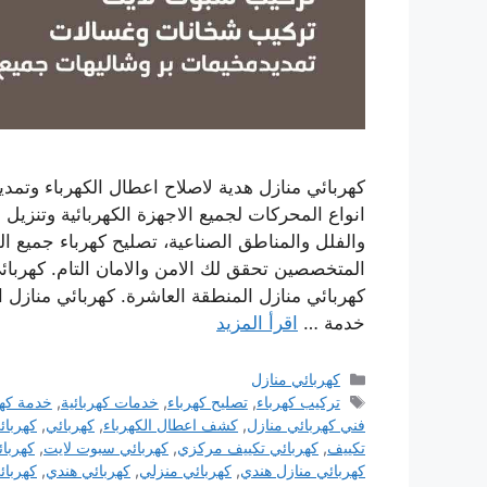
كهربائي منازل هدية لاصلاح اعطال الكهرباء وتمدي
انواع المحركات لجميع الاجهزة الكهربائية وتنزيل 
والفلل والمناطق الصناعية، تصليح كهرباء جميع ا
المتخصصين تحقق لك الامن والامان التام. كهربائ
كهربائي منازل المنطقة العاشرة. كهربائي منازل ال
خدمة …
اقرأ المزيد
التصنيفات
كهربائي منازل
الوسوم
تركيب كهرباء
,
تصليح كهرباء
,
خدمات كهربائية
,
خدمة كهر
فني كهربائي منازل
,
كشف اعطال الكهرباء
,
كهربائي
,
كهربائ
تكييف
,
كهربائي تكييف مركزي
,
كهربائي سبوت لايت
,
كهربا
كهربائي منازل هندي
,
كهربائي منزلي
,
كهربائي هندي
,
كهربائ