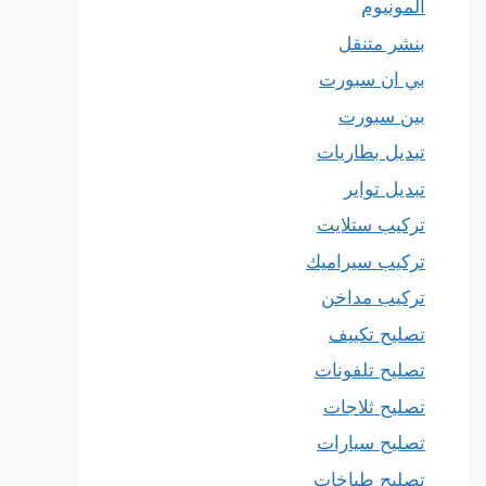
المونيوم
بنشر متنقل
بي ان سبورت
بين سبورت
تبديل بطاريات
تبديل تواير
تركيب ستلايت
تركيب سيراميك
تركيب مداخن
تصليح تكييف
تصليح تلفونات
تصليح ثلاجات
تصليح سيارات
تصليح طباخات