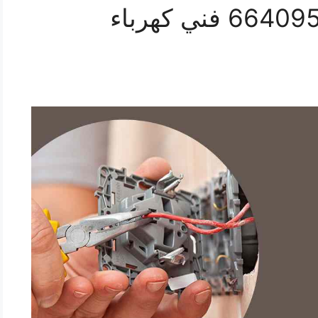
كهربائي منازل هدية 66409555 فني كهرباء