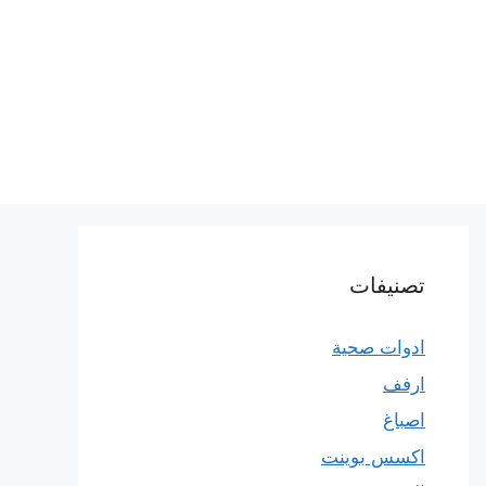
تصنيفات
ادوات صحية
ارفف
اصباغ
اكسس بوينت