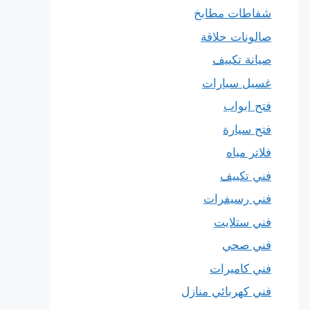
شفاطات مطابخ
صالونات حلاقة
صيانة تكييف
غسيل سيارات
فتح ابواب
فتح سيارة
فلاتر مياه
فني تكييف
فني رسيفرات
فني ستلايت
فني صحي
فني كاميرات
فني كهربائي منازل