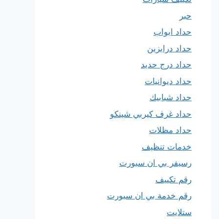
حبر
حداد ابواب
حداد درابزين
حداد درج حديد
حداد ديوانيات
حداد شبابيك
حداد غرف كيربي شينكو
حداد مظلات
خدمات تنظيف
رسيفر بي ان سبورت
رقم تكييف
رقم خدمة بي ان سبورت
ستلايت