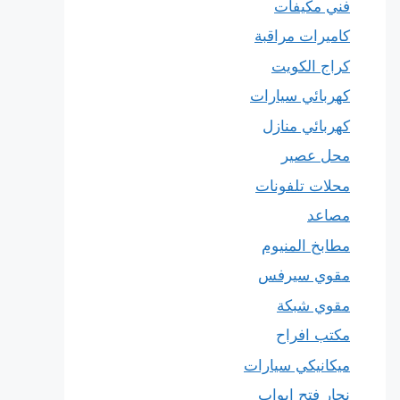
فني مكيفات
كاميرات مراقبة
كراج الكويت
كهربائي سيارات
كهربائي منازل
محل عصير
محلات تلفونات
مصاعد
مطابخ المنيوم
مقوي سيرفس
مقوي شبكة
مكتب افراح
ميكانيكي سيارات
نجار فتح ابواب