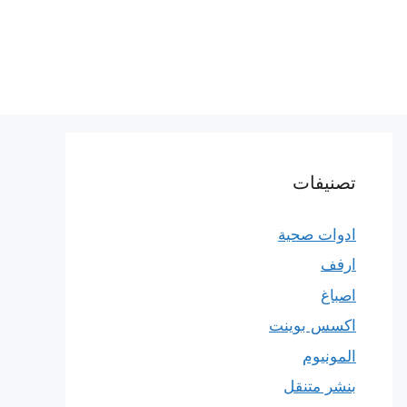
تصنيفات
ادوات صحية
ارفف
اصباغ
اكسس بوينت
المونيوم
بنشر متنقل