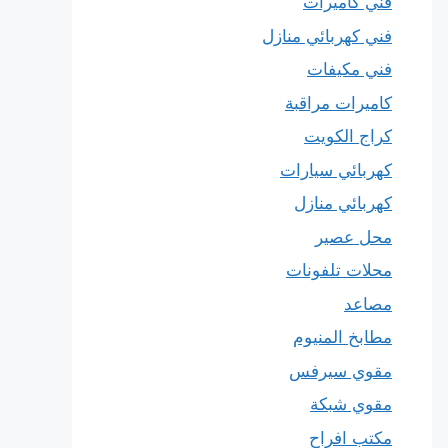
فني كاميرات
فني كهربائي منازل
فني مكيفات
كاميرات مراقبة
كراج الكويت
كهربائي سيارات
كهربائي منازل
محل عصير
محلات تلفونات
مصاعد
مطابخ المنيوم
مقوي سيرفس
مقوي شبكة
مكتب افراح