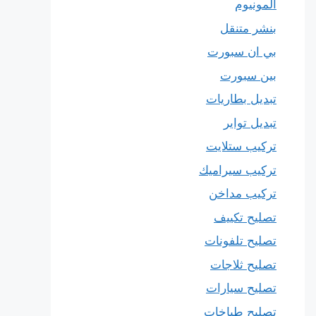
المونيوم
بنشر متنقل
بي ان سبورت
بين سبورت
تبديل بطاريات
تبديل تواير
تركيب ستلايت
تركيب سيراميك
تركيب مداخن
تصليح تكييف
تصليح تلفونات
تصليح ثلاجات
تصليح سيارات
تصليح طباخات