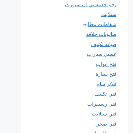
رقم خدمة بي ان سبورت
ستلايت
شفاطات مطابخ
صالونات حلاقة
صيانة تكييف
غسيل سيارات
فتح ابواب
فتح سيارة
فلاتر مياه
فني تكييف
فني رسيفرات
فني ستلايت
فني صحي