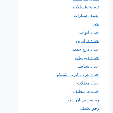
تصليح غسالات
تكييف سيارات
حبر
حداد ابواب
حداد درابزين
حداد درج حديد
حداد ديوانيات
حداد شبابيك
حداد غرف كيربي شينكو
حداد مظلات
خدمات تنظيف
رسيفر بي ان سبورت
رقم تكييف