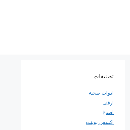
تصنيفات
ادوات صحية
ارفف
اصباغ
اكسس بوينت