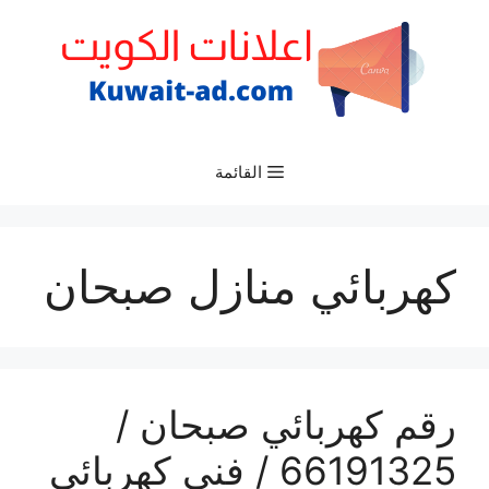
نتقل
لى
لمحتوى
القائمة
كهربائي منازل صبحان
رقم كهربائي صبحان /
66191325‬ / فني كهربائي