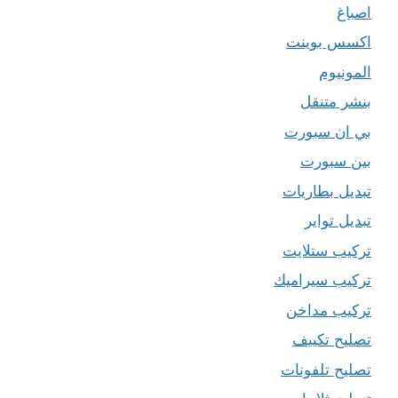
اصباغ
اكسس بوينت
المونيوم
بنشر متنقل
بي ان سبورت
بين سبورت
تبديل بطاريات
تبديل تواير
تركيب ستلايت
تركيب سيراميك
تركيب مداخن
تصليح تكييف
تصليح تلفونات