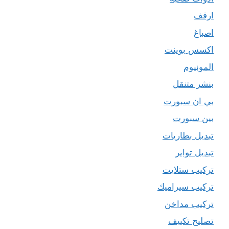
ارفف
اصباغ
اكسس بوينت
المونيوم
بنشر متنقل
بي ان سبورت
بين سبورت
تبديل بطاريات
تبديل تواير
تركيب ستلايت
تركيب سيراميك
تركيب مداخن
تصليح تكييف