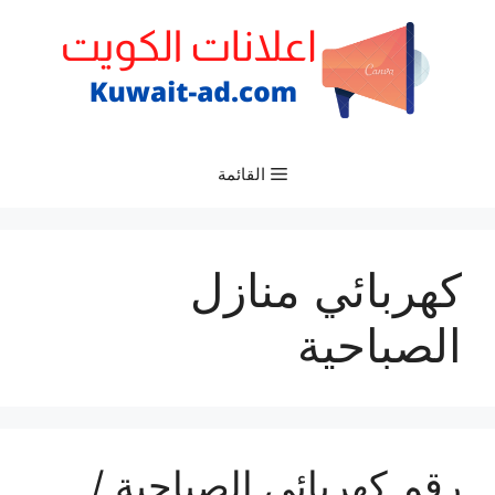
نتقل
لى
لمحتوى
القائمة
كهربائي منازل
الصباحية
رقم كهربائي الصباحية /