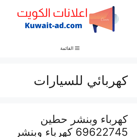
نتقل
لى
لمحتوى
القائمة
كهربائي للسيارات
كهرباء وبنشر حطين
69622745 كهرباء وبنشر