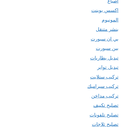
اصباغ
اكسس بوينت
المونيوم
بنشر متنقل
بي ان سبورت
بين سبورت
تبديل بطاريات
تبديل تواير
تركيب ستلايت
تركيب سيراميك
تركيب مداخن
تصليح تكييف
تصليح تلفونات
تصليح ثلاجات