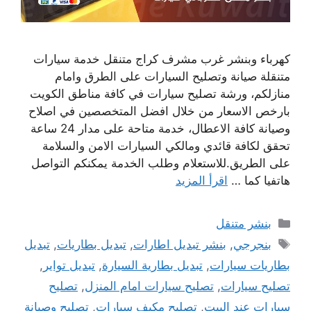
كهرباء وبنشر غرب مشرف كراج متنقل خدمة سيارات
متنقلة صيانة وتصليح السيارات على الطرق وامام
منازلكم، ورشة تصليح سيارات في كافة مناطق الكويت
بارخص الاسعار من خلال افضل المتخصصين في اصلاح
وصيانة كافة الاعطال، خدمة متاحة على مدار 24 ساعة
تحقق لكافة قائدي ومالكي السيارات الامن والسلامة
على الطريق.للاستعلام وطلب الخدمة يمكنكم التواصل
هاتفيا كما …
اقرأ المزيد
التصنيفات
بنشر متنقل
الوسوم
بنجرجي
,
بنشر تبديل اطارات
,
تبديل بطاريات
,
تبديل
بطاريات سيارات
,
تبديل بطارية السيارة
,
تبديل تواير
,
تصليح سيارات
,
تصليح سيارات امام المنزل
,
تصليح
سيارات عند البيت
,
تصليح مكيف سيارات
,
تصليح وصيانة