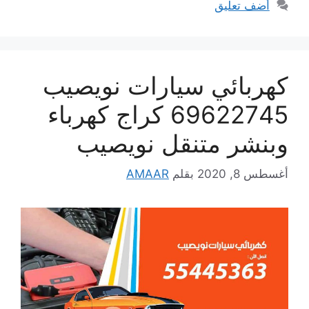
أضف تعليق
كهربائي سيارات نويصيب
69622745 كراج كهرباء
وبنشر متنقل نويصيب
أغسطس 8, 2020
بقلم
AMAAR