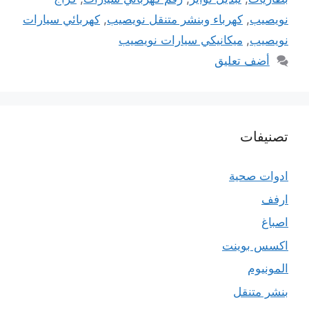
نويصيب
,
كهرباء وبنشر متنقل نويصيب
,
كهربائي سيارات
نويصيب
,
ميكانيكي سيارات نويصيب
أضف تعليق
تصنيفات
ادوات صحية
ارفف
اصباغ
اكسس بوينت
المونيوم
بنشر متنقل