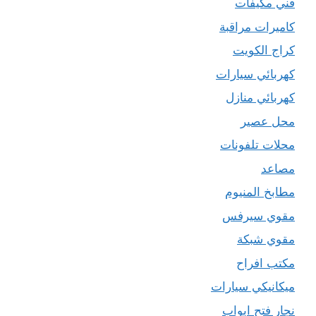
فني مكيفات
كاميرات مراقبة
كراج الكويت
كهربائي سيارات
كهربائي منازل
محل عصير
محلات تلفونات
مصاعد
مطابخ المنيوم
مقوي سيرفس
مقوي شبكة
مكتب افراح
ميكانيكي سيارات
نجار فتح ابواب