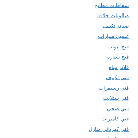
شفاطات مطابخ
صالونات حلاقة
صيانة تكييف
غسيل سيارات
فتح ابواب
فتح سيارة
فلاتر مياه
فني تكييف
فني رسيفرات
فني ستلايت
فني صحي
فني كاميرات
فني كهربائي منازل