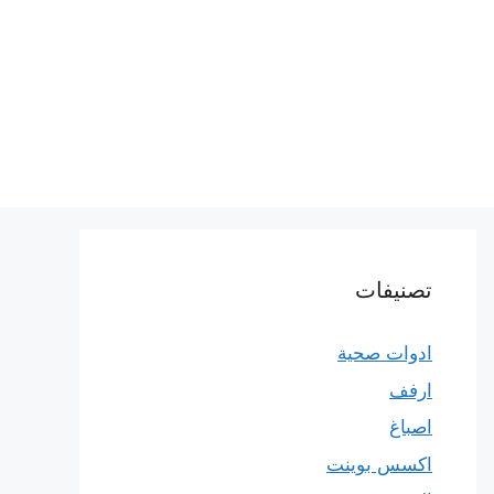
تصنيفات
ادوات صحية
ارفف
اصباغ
اكسس بوينت