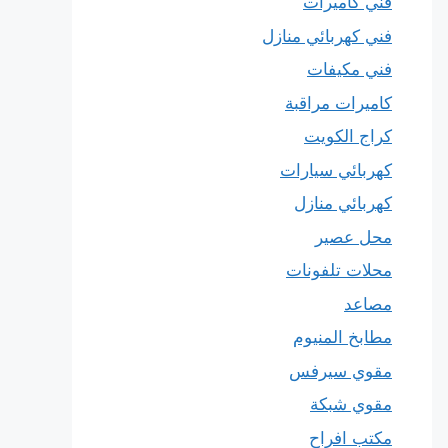
فني كاميرات
فني كهربائي منازل
فني مكيفات
كاميرات مراقبة
كراج الكويت
كهربائي سيارات
كهربائي منازل
محل عصير
محلات تلفونات
مصاعد
مطابخ المنيوم
مقوي سيرفس
مقوي شبكة
مكتب افراح