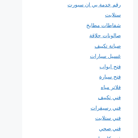
رقم خدمة بي ان سبورت
ستلايت
شفاطات مطابخ
صالونات حلاقة
صيانة تكييف
غسيل سيارات
فتح ابواب
فتح سيارة
فلاتر مياه
فني تكييف
فني رسيفرات
فني ستلايت
فني صحي