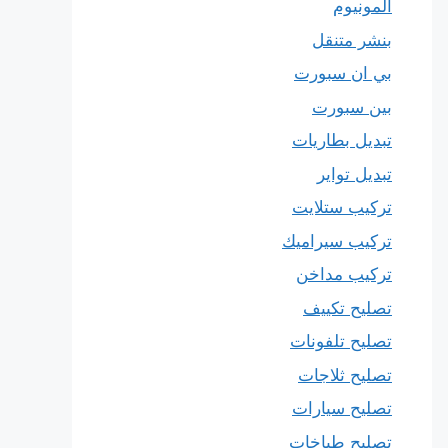
المونيوم
بنشر متنقل
بي ان سبورت
بين سبورت
تبديل بطاريات
تبديل تواير
تركيب ستلايت
تركيب سيراميك
تركيب مداخن
تصليح تكييف
تصليح تلفونات
تصليح ثلاجات
تصليح سيارات
تصليح طباخات