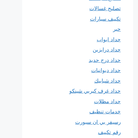
تصليح غسالات
تكييف سيارات
حبر
حداد ابواب
حداد درابزين
حداد درج حديد
حداد ديوانيات
حداد شبابيك
حداد غرف كيربي شينكو
حداد مظلات
خدمات تنظيف
رسيفر بي ان سبورت
رقم تكييف