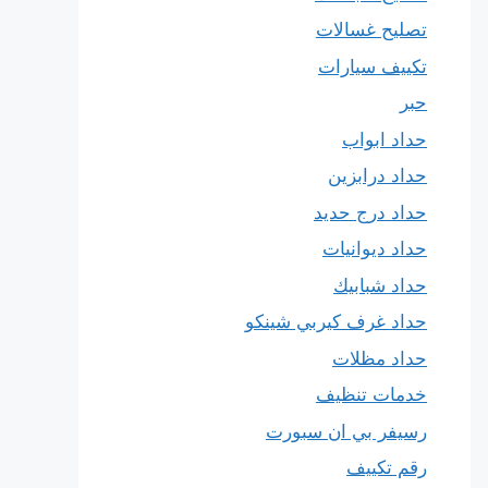
تصليح غسالات
تكييف سيارات
حبر
حداد ابواب
حداد درابزين
حداد درج حديد
حداد ديوانيات
حداد شبابيك
حداد غرف كيربي شينكو
حداد مظلات
خدمات تنظيف
رسيفر بي ان سبورت
رقم تكييف