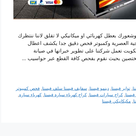
وشعورك بعطل كهربائي او ميكانيكي لا تقلق لاننا ننتظرك
وجية العصرية وكمبوتر فحص دقيق جدا يكشف اعطال
لكويت تعمل شركتنا على تطوير خبراتها في صيانة
ختصين بحيث نقوم بفحص كافة القطع عبر حواسيب …
ا
,
تواير فيستا
,
دينمو فيستا
,
سفايف فيستا سلف فيستا
,
فحص كمبيوتر
فيستا
,
كراج سيارات فيستا
,
كراج كهرباء سيارة فيستا
,
كهرباء سيارة
,
ا
,
مكيكانيكي فيستا