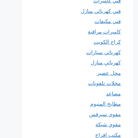
فني كاميرات
فني كهربائي منازل
فني مكيفات
كاميرات مراقبة
كراج الكويت
كهربائي سيارات
كهربائي منازل
محل عصير
محلات تلفونات
مصاعد
مطابخ المنيوم
مقوي سيرفس
مقوي شبكة
مكتب افراح