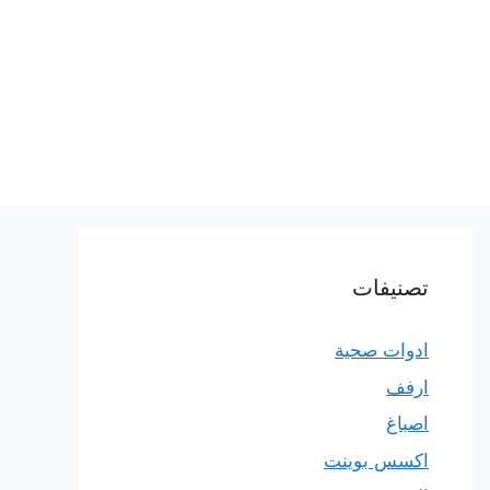
تصنيفات
ادوات صحية
ارفف
اصباغ
اكسس بوينت