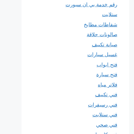
رقم خدمة بي ان سبورت
ستلايت
شفاطات مطابخ
صالونات حلاقة
صيانة تكييف
غسيل سيارات
فتح ابواب
فتح سيارة
فلاتر مياه
فني تكييف
فني رسيفرات
فني ستلايت
فني صحي