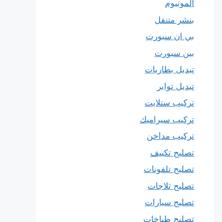
المونيوم
بنشر متنقل
بي ان سبورت
بين سبورت
تبديل بطاريات
تبديل تواير
تركيب ستلايت
تركيب سيراميك
تركيب مداخن
تصليح تكييف
تصليح تلفونات
تصليح ثلاجات
تصليح سيارات
تصليح طباخات