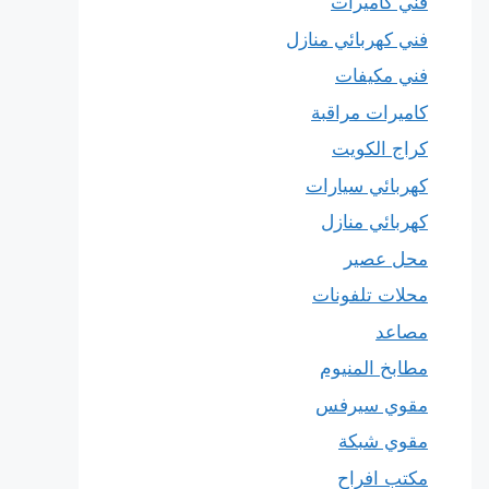
فني كاميرات
فني كهربائي منازل
فني مكيفات
كاميرات مراقبة
كراج الكويت
كهربائي سيارات
كهربائي منازل
محل عصير
محلات تلفونات
مصاعد
مطابخ المنيوم
مقوي سيرفس
مقوي شبكة
مكتب افراح