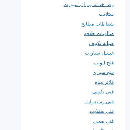
رقم خدمة بي ان سبورت
ستلايت
شفاطات مطابخ
صالونات حلاقة
صيانة تكييف
غسيل سيارات
فتح ابواب
فتح سيارة
فلاتر مياه
فني تكييف
فني رسيفرات
فني ستلايت
فني صحي