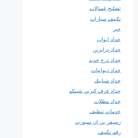
تصليح غسالات
تكييف سيارات
حبر
حداد ابواب
حداد درابزين
حداد درج حديد
حداد ديوانيات
حداد شبابيك
حداد غرف كيربي شينكو
حداد مظلات
خدمات تنظيف
رسيفر بي ان سبورت
رقم تكييف