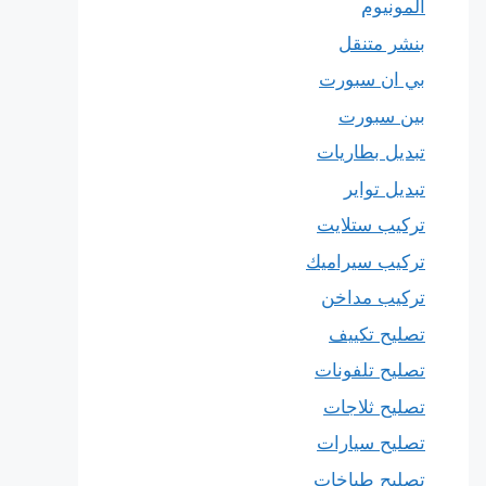
المونيوم
بنشر متنقل
بي ان سبورت
بين سبورت
تبديل بطاريات
تبديل تواير
تركيب ستلايت
تركيب سيراميك
تركيب مداخن
تصليح تكييف
تصليح تلفونات
تصليح ثلاجات
تصليح سيارات
تصليح طباخات