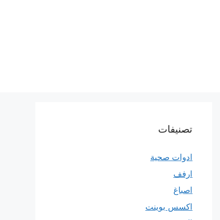
تصنيفات
ادوات صحية
ارفف
اصباغ
اكسس بوينت