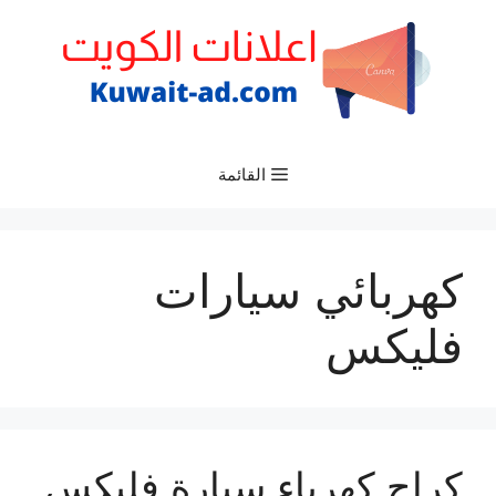
نتقل
لى
لمحتوى
القائمة
كهربائي سيارات
فليكس
كراج كهرباء سيارة فليكس