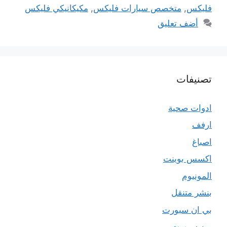
فليكس
,
متخصص سيارات فليكس
,
مكيكانيكي فليكس
أضف تعليق
تصنيفات
ادوات صحية
ارفف
اصباغ
اكسس بوينت
المونيوم
بنشر متنقل
بي ان سبورت
بين سبورت