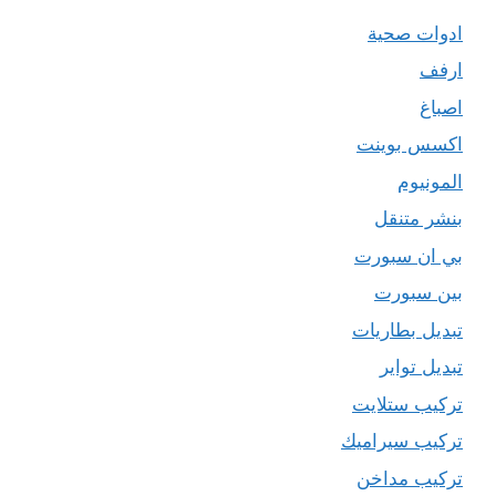
ادوات صحية
ارفف
اصباغ
اكسس بوينت
المونيوم
بنشر متنقل
بي ان سبورت
بين سبورت
تبديل بطاريات
تبديل تواير
تركيب ستلايت
تركيب سيراميك
تركيب مداخن