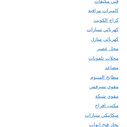
فني مكيفات
كاميرات مراقبة
كراج الكويت
كهربائي سيارات
كهربائي منازل
محل عصير
محلات تلفونات
مصاعد
مطابخ المنيوم
مقوي سيرفس
مقوي شبكة
مكتب افراح
ميكانيكي سيارات
نجار فتح ابواب