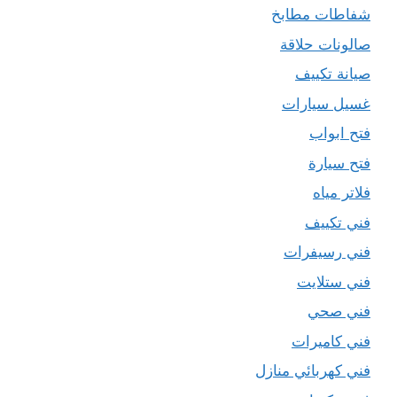
شفاطات مطابخ
صالونات حلاقة
صيانة تكييف
غسيل سيارات
فتح ابواب
فتح سيارة
فلاتر مياه
فني تكييف
فني رسيفرات
فني ستلايت
فني صحي
فني كاميرات
فني كهربائي منازل