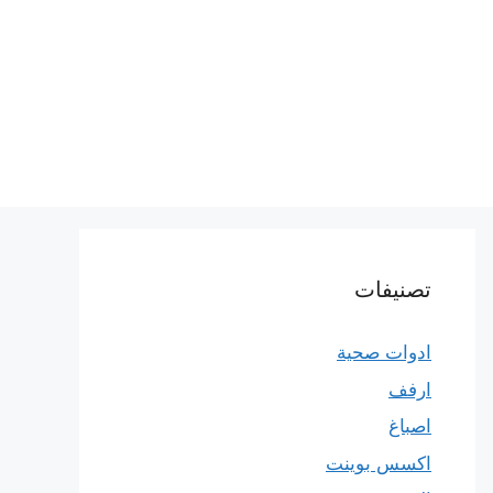
تصنيفات
ادوات صحية
ارفف
اصباغ
اكسس بوينت