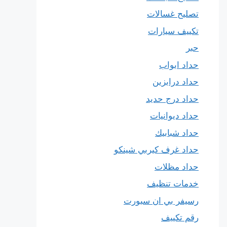
تصليح غسالات
تكييف سيارات
حبر
حداد ابواب
حداد درابزين
حداد درج حديد
حداد ديوانيات
حداد شبابيك
حداد غرف كيربي شينكو
حداد مظلات
خدمات تنظيف
رسيفر بي ان سبورت
رقم تكييف