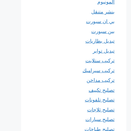
المونيوم
بنشر متنقل
بي ان سبورت
بين سبورت
تبديل بطاريات
تبديل تواير
تركيب ستلايت
تركيب سيراميك
تركيب مداخن
تصليح تكييف
تصليح تلفونات
تصليح ثلاجات
تصليح سيارات
تصليح طباخات