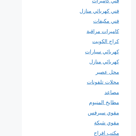
فني كاميرات
فني كهربائي منازل
فني مكيفات
كاميرات مراقبة
كراج الكويت
كهربائي سيارات
كهربائي منازل
محل عصير
محلات تلفونات
مصاعد
مطابخ المنيوم
مقوي سيرفس
مقوي شبكة
مكتب افراح