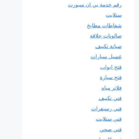
رقم خدمة بي ان سبورت
ستلايت
شفاطات مطابخ
صالونات حلاقة
صيانة تكييف
غسيل سيارات
فتح ابواب
فتح سيارة
فلاتر مياه
فني تكييف
فني رسيفرات
فني ستلايت
فني صحي