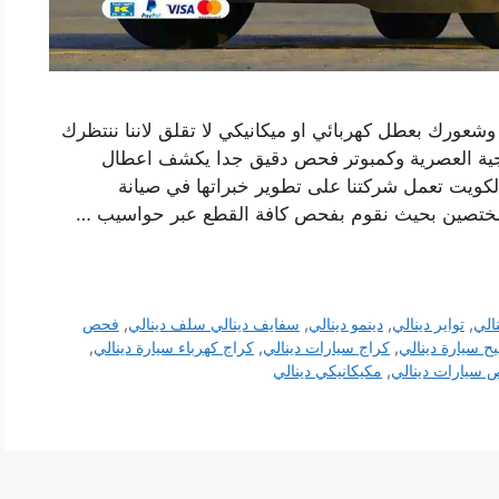
 وشعورك بعطل كهربائي او ميكانيكي لا تقلق لاننا ننتظرك
وجية العصرية وكمبوتر فحص دقيق جدا يكشف اعطال
الكويت تعمل شركتنا على تطوير خبراتها في صيانة
مختصين بحيث نقوم بفحص كافة القطع عبر حواسيب …
الي
,
تواير دينالي
,
دينمو دينالي
,
سفايف دينالي سلف دينالي
,
فحص
ح سيارة دينالي
,
كراج سيارات دينالي
,
كراج كهرباء سيارة دينالي
,
سيارات دينالي
,
مكيكانيكي دينالي