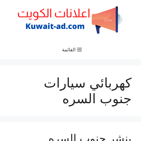
نتقل
لى
لمحتوى
القائمة
كهربائي سيارات
جنوب السره
بنشر جنوب السره