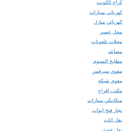
كراج الكويت
كهربائي سيارات
كهربائي منازل
محل عصير
محلات تلفونات
مصاعد
مطابخ المنيوم
مقوي سيرفس
مقوي شبكة
مكتب افراح
ميكانيكي سيارات
نجار فتح ابواب
نقل اثاث
نقل عفش