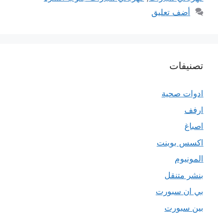
أضف تعليق
تصنيفات
ادوات صحية
ارفف
اصباغ
اكسس بوينت
المونيوم
بنشر متنقل
بي ان سبورت
بين سبورت