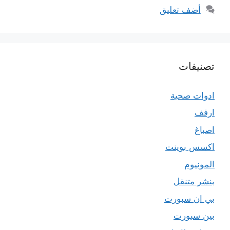
أضف تعليق
تصنيفات
ادوات صحية
ارفف
اصباغ
اكسس بوينت
المونيوم
بنشر متنقل
بي ان سبورت
بين سبورت