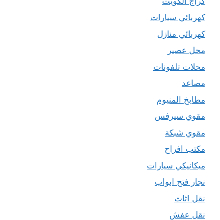
كراج الكويت
كهربائي سيارات
كهربائي منازل
محل عصير
محلات تلفونات
مصاعد
مطابخ المنيوم
مقوي سيرفس
مقوي شبكة
مكتب افراح
ميكانيكي سيارات
نجار فتح ابواب
نقل اثاث
نقل عفش