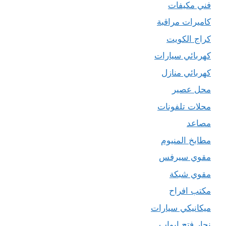
فني مكيفات
كاميرات مراقبة
كراج الكويت
كهربائي سيارات
كهربائي منازل
محل عصير
محلات تلفونات
مصاعد
مطابخ المنيوم
مقوي سيرفس
مقوي شبكة
مكتب افراح
ميكانيكي سيارات
نجار فتح ابواب