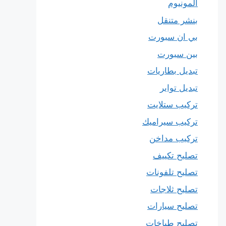
المونيوم
بنشر متنقل
بي ان سبورت
بين سبورت
تبديل بطاريات
تبديل تواير
تركيب ستلايت
تركيب سيراميك
تركيب مداخن
تصليح تكييف
تصليح تلفونات
تصليح ثلاجات
تصليح سيارات
تصليح طباخات