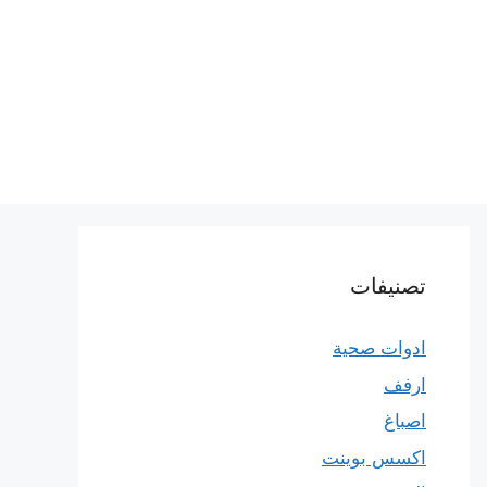
تصنيفات
ادوات صحية
ارفف
اصباغ
اكسس بوينت