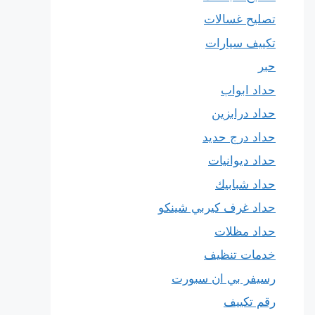
تصليح غسالات
تكييف سيارات
حبر
حداد ابواب
حداد درابزين
حداد درج حديد
حداد ديوانيات
حداد شبابيك
حداد غرف كيربي شينكو
حداد مظلات
خدمات تنظيف
رسيفر بي ان سبورت
رقم تكييف