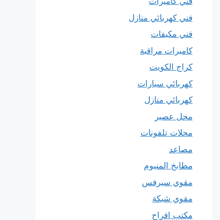
فني كاميرات
فني كهربائي منازل
فني مكيفات
كاميرات مراقبة
كراج الكويت
كهربائي سيارات
كهربائي منازل
محل عصير
محلات تلفونات
مصاعد
مطابخ المنيوم
مقوي سيرفس
مقوي شبكة
مكتب افراح