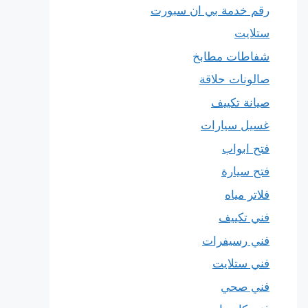
رقم خدمة بي ان سبورت
ستلايت
شفاطات مطابخ
صالونات حلاقة
صيانة تكييف
غسيل سيارات
فتح ابواب
فتح سيارة
فلاتر مياه
فني تكييف
فني رسيفرات
فني ستلايت
فني صحي