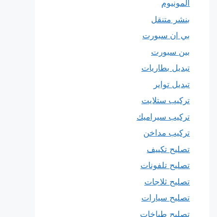
المونيوم
بنشر متنقل
بي ان سبورت
بين سبورت
تبديل بطاريات
تبديل تواير
تركيب ستلايت
تركيب سيراميك
تركيب مداخن
تصليح تكييف
تصليح تلفونات
تصليح ثلاجات
تصليح سيارات
تصليح طباخات