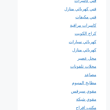
فني كاميرات
فني كهربائي منازل
فني مكيفات
كاميرات مراقبة
كراج الكويت
كهربائي سيارات
كهربائي منازل
محل عصير
محلات تلفونات
مصاعد
مطابخ المنيوم
مقوي سيرفس
مقوي شبكة
مكتب افراح