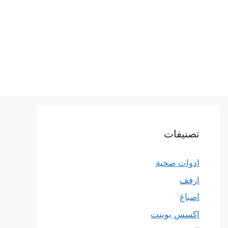
تصنيفات
ادوات صحية
ارفف
اصباغ
اكسس بوينت