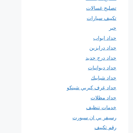
تصليح غسالات
تكييف سيارات
حبر
حداد ابواب
حداد درابزين
حداد درج حديد
حداد ديوانيات
حداد شبابيك
حداد غرف كيربي شينكو
حداد مظلات
خدمات تنظيف
رسيفر بي ان سبورت
رقم تكييف