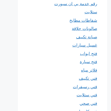
رقم خدمة بي ان سبورت
ستلايت
شفاطات مطابخ
صالونات حلاقة
صيانة تكييف
غسيل سيارات
فتح ابواب
فتح سيارة
فلاتر مياه
فني تكييف
فني رسيفرات
فني ستلايت
فني صحي