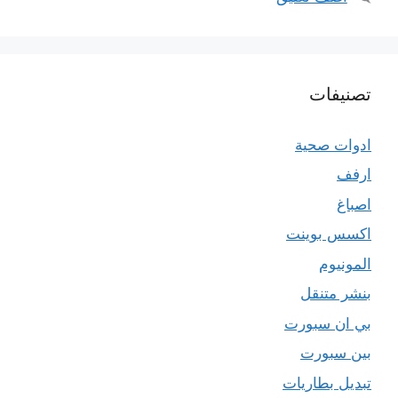
تصنيفات
ادوات صحية
ارفف
اصباغ
اكسس بوينت
المونيوم
بنشر متنقل
بي ان سبورت
بين سبورت
تبديل بطاريات