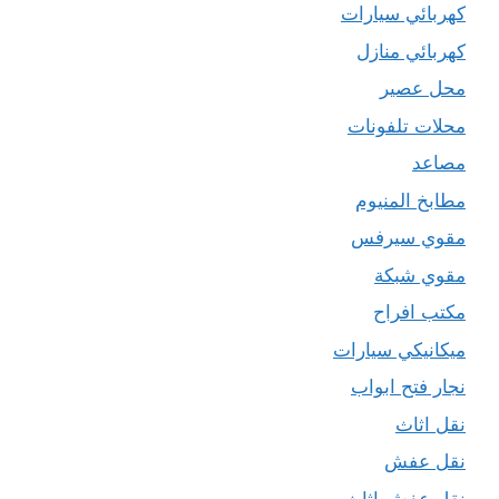
كهربائي سيارات
كهربائي منازل
محل عصير
محلات تلفونات
مصاعد
مطابخ المنيوم
مقوي سيرفس
مقوي شبكة
مكتب افراح
ميكانيكي سيارات
نجار فتح ابواب
نقل اثاث
نقل عفش
نقل عفش اثاث