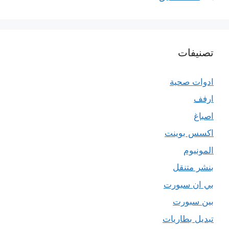
تصنيفات
ادوات صحية
ارفف
اصباغ
اكسس بوينت
المونيوم
بنشر متنقل
بي ان سبورت
بين سبورت
تبديل بطاريات