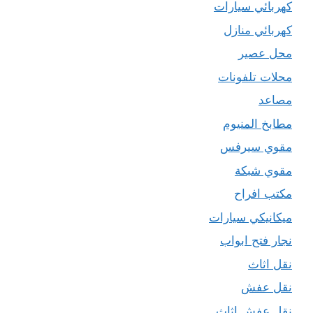
كهربائي سيارات
كهربائي منازل
محل عصير
محلات تلفونات
مصاعد
مطابخ المنيوم
مقوي سيرفس
مقوي شبكة
مكتب افراح
ميكانيكي سيارات
نجار فتح ابواب
نقل اثاث
نقل عفش
نقل عفش اثاث