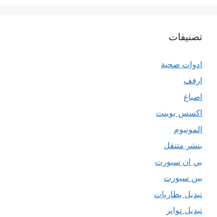
تصنيفات
ادوات صحية
ارفف
اصباغ
اكسس بوينت
المونيوم
بنشر متنقل
بي ان سبورت
بين سبورت
تبديل بطاريات
تبديل تواير