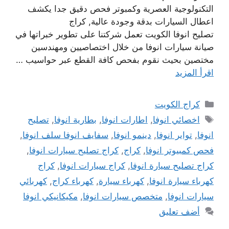
التكنولوجية العصرية وكمبوتر فحص دقيق جدا يكشف
اعطال السيارات بدقة وجودة عالية, كراج
تصليح انوفا الكويت تعمل شركتنا على تطوير خبراتها في
صيانة سيارات انوفا من خلال اختصاصيين ومهندسين
مختصين بحيث نقوم بفحص كافة القطع عبر حواسيب …
اقرأ المزيد
التصنيفات
كراج الكويت
الوسوم
اخصائي انوفا
,
اطارات انوفا
,
بطارية انوفا
,
تصليح
انوفا
,
تواير انوفا
,
دينمو انوفا
,
سفايف انوفا سلف انوفا
,
فحص كمبيوتر انوفا
,
كراج
,
كراج تصليح سيارات انوفا
,
كراج تصليح سيارة انوفا
,
كراج سيارات انوفا
,
كراج
كهرباء سيارة انوفا
,
كهرباء سيارة
,
كهرباء كراج
,
كهربائي
سيارات انوفا
,
متخصص سيارات انوفا
,
مكيكانيكي انوفا
أضف تعليق