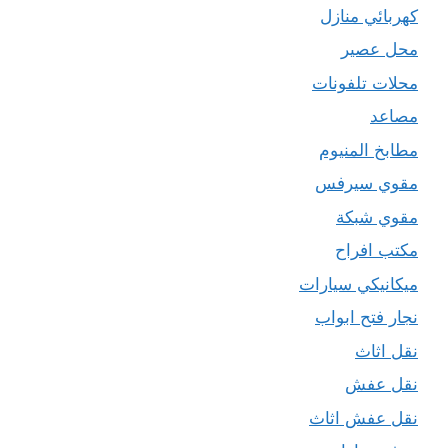
كهربائي منازل
محل عصير
محلات تلفونات
مصاعد
مطابخ المنيوم
مقوي سيرفس
مقوي شبكة
مكتب افراح
ميكانيكي سيارات
نجار فتح ابواب
نقل اثاث
نقل عفش
نقل عفش اثاث