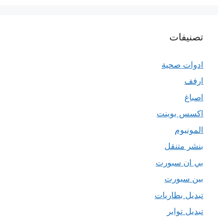
تصنيفات
ادوات صحية
ارفف
اصباغ
اكسس بوينت
المونيوم
بنشر متنقل
بي ان سبورت
بين سبورت
تبديل بطاريات
تبديل تواير