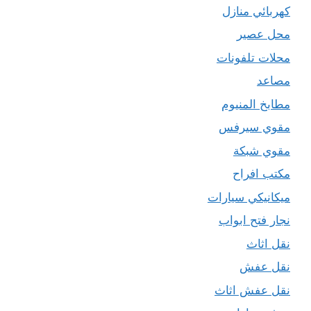
كهربائي منازل
محل عصير
محلات تلفونات
مصاعد
مطابخ المنيوم
مقوي سيرفس
مقوي شبكة
مكتب افراح
ميكانيكي سيارات
نجار فتح ابواب
نقل اثاث
نقل عفش
نقل عفش اثاث