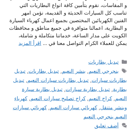
و المقاسات، نقوم بتأمين كافة انواع البطاريات التي
تناسب كل السيارات الحديثة و القديمة، نؤمن امهر
الفنين الكهربائين المختصين بجميع اعمال كهرباء السيارة
و البطارية، اعمالنا متوافرة في جميع مناطق و محافظات
الكويت على مدار الساعة، خدماتنا متكاملة و شاملة،
يمكن للعملاء الكرام التواصل معنا في …
اقرأ المزيد
التصنيفات
تبديل بطاريات
الوسوم
بنجرجي النعيم
,
بنشر النعيم
,
تبديل بطاريات
,
تبديل
بطاريات سيارات
,
تبديل بطاريات سيارات النعيم
,
تبديل
بطارية
,
تبديل بطارية سيارات
,
تبديل بطارية سيارة
النعيم
,
كراج النعيم
,
كراج تصليح سيارات النعيم
,
كهرباء
وبنشر متنقل
,
كهربائي سيارات النعيم
,
كهربائي سيارات
النعيم بنجرجي النعيم
أضف تعليق