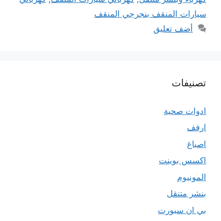
سيارات المنقف بنجرجي المنقف
أضف تعليق
تصنيفات
ادوات صحية
ارفف
اصباغ
اكسس بوينت
المونيوم
بنشر متنقل
بي ان سبورت