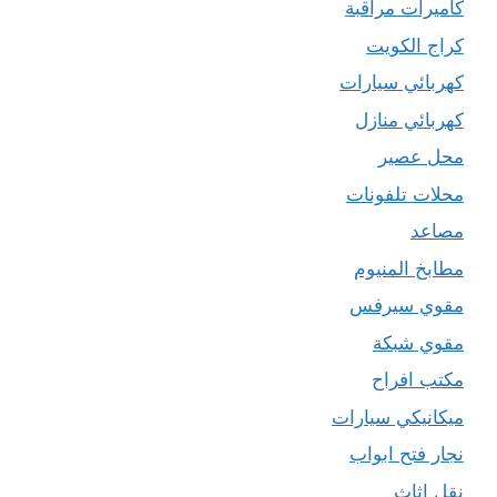
كاميرات مراقبة
كراج الكويت
كهربائي سيارات
كهربائي منازل
محل عصير
محلات تلفونات
مصاعد
مطابخ المنيوم
مقوي سيرفس
مقوي شبكة
مكتب افراح
ميكانيكي سيارات
نجار فتح ابواب
نقل اثاث