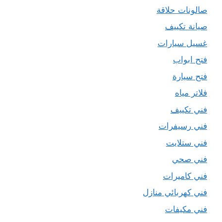
صالونات حلاقة
صيانة تكييف
غسيل سيارات
فتح ابواب
فتح سيارة
فلاتر مياه
فني تكييف
فني رسيفرات
فني ستلايت
فني صحي
فني كاميرات
فني كهربائي منازل
فني مكيفات