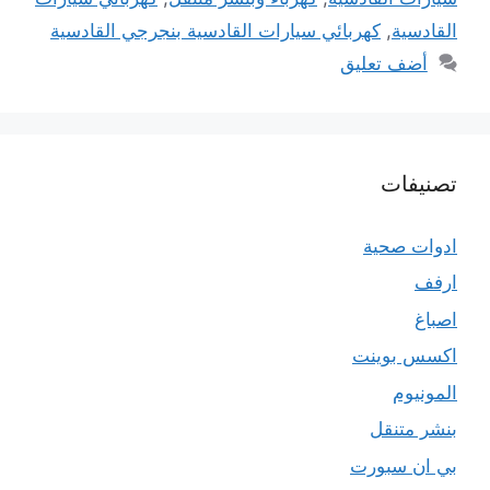
القادسية
,
كهربائي سيارات القادسية بنجرجي القادسية
أضف تعليق
تصنيفات
ادوات صحية
ارفف
اصباغ
اكسس بوينت
المونيوم
بنشر متنقل
بي ان سبورت