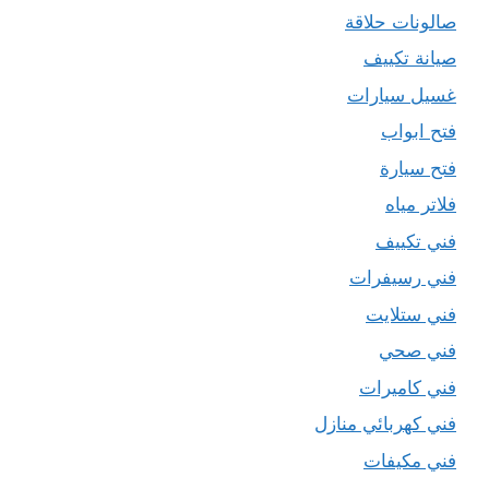
صالونات حلاقة
صيانة تكييف
غسيل سيارات
فتح ابواب
فتح سيارة
فلاتر مياه
فني تكييف
فني رسيفرات
فني ستلايت
فني صحي
فني كاميرات
فني كهربائي منازل
فني مكيفات