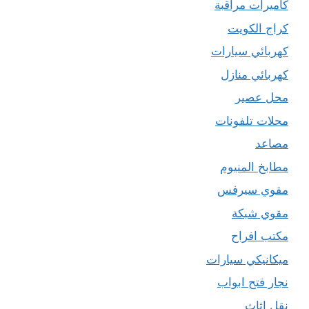
كاميرات مراقبة
كراج الكويت
كهربائي سيارات
كهربائي منازل
محل عصير
محلات تلفونات
مصاعد
مطابخ المنيوم
مقوي سيرفس
مقوي شبكة
مكتب افراح
ميكانيكي سيارات
نجار فتح ابواب
نقل اثاث