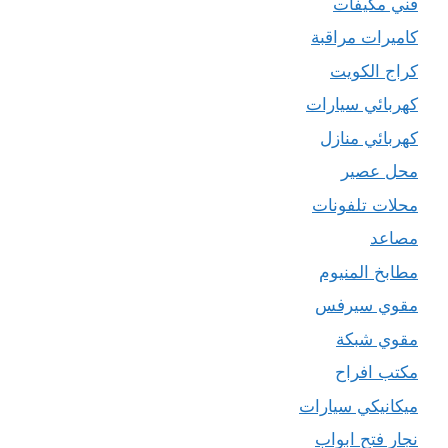
فني مكيفات
كاميرات مراقبة
كراج الكويت
كهربائي سيارات
كهربائي منازل
محل عصير
محلات تلفونات
مصاعد
مطابخ المنيوم
مقوي سيرفس
مقوي شبكة
مكتب افراح
ميكانيكي سيارات
نجار فتح ابواب