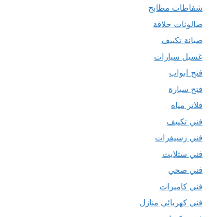
شفاطات مطابخ
صالونات حلاقة
صيانة تكييف
غسيل سيارات
فتح ابواب
فتح سيارة
فلاتر مياه
فني تكييف
فني رسيفرات
فني ستلايت
فني صحي
فني كاميرات
فني كهربائي منازل