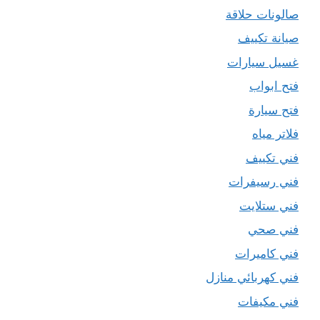
صالونات حلاقة
صيانة تكييف
غسيل سيارات
فتح ابواب
فتح سيارة
فلاتر مياه
فني تكييف
فني رسيفرات
فني ستلايت
فني صحي
فني كاميرات
فني كهربائي منازل
فني مكيفات