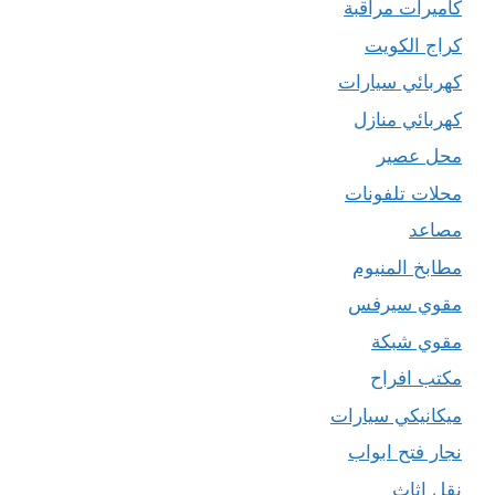
كاميرات مراقبة
كراج الكويت
كهربائي سيارات
كهربائي منازل
محل عصير
محلات تلفونات
مصاعد
مطابخ المنيوم
مقوي سيرفس
مقوي شبكة
مكتب افراح
ميكانيكي سيارات
نجار فتح ابواب
نقل اثاث