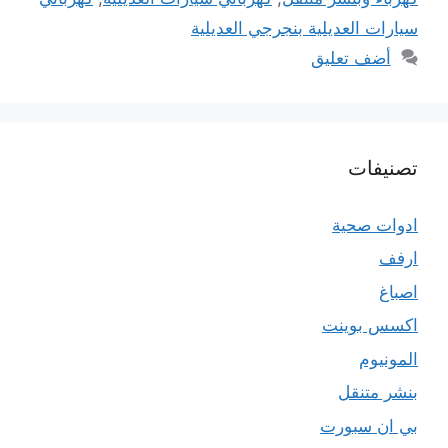
سيارات العديلية بنجرجي العديلية
أضف تعليق
تصنيفات
ادوات صحية
ارفف
اصباغ
اكسس بوينت
المونيوم
بنشر متنقل
بي ان سبورت