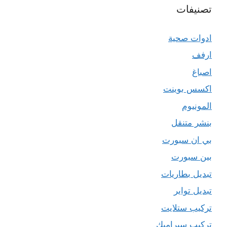
تصنيفات
ادوات صحية
ارفف
اصباغ
اكسس بوينت
المونيوم
بنشر متنقل
بي ان سبورت
بين سبورت
تبديل بطاريات
تبديل تواير
تركيب ستلايت
تركيب سيراميك