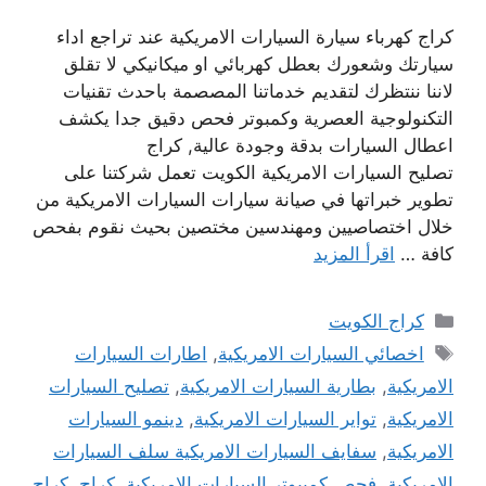
كراج كهرباء سيارة السيارات الامريكية عند تراجع اداء
سيارتك وشعورك بعطل كهربائي او ميكانيكي لا تقلق
لاننا ننتظرك لتقديم خدماتنا المصصمة باحدث تقنيات
التكنولوجية العصرية وكمبوتر فحص دقيق جدا يكشف
اعطال السيارات بدقة وجودة عالية, كراج
تصليح السيارات الامريكية الكويت تعمل شركتنا على
تطوير خبراتها في صيانة سيارات السيارات الامريكية من
خلال اختصاصيين ومهندسين مختصين بحيث نقوم بفحص
كافة …
اقرأ المزيد
التصنيفات
كراج الكويت
الوسوم
اخصائي السيارات الامريكية
,
اطارات السيارات
الامريكية
,
بطارية السيارات الامريكية
,
تصليح السيارات
الامريكية
,
تواير السيارات الامريكية
,
دينمو السيارات
الامريكية
,
سفايف السيارات الامريكية سلف السيارات
الامريكية
,
فحص كمبيوتر السيارات الامريكية
,
كراج
,
كراج