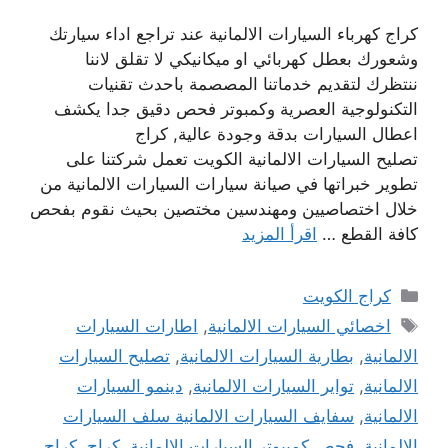
كراج كهرباء السيارات الالمانية عند تراجع اداء سيارتك
وشعورك بعطل كهربائي او ميكانيكي لا تقلق لاننا
ننتظرك لتقديم خدماتنا المصصمة باحدث تقنيات
التكنولوجية العصرية وكمبوتر فحص دقيق جدا يكشف
اعطال السيارات بدقة وجودة عالية, كراج
تصليح السيارات الالمانية الكويت تعمل شركتنا على
تطوير خبراتها في صيانة سيارات السيارات الالمانية من
خلال اختصاصيين ومهندسين مختصين بحيث نقوم بفحص
كافة القطع …
اقرأ المزيد
التصنيفات
كراج الكويت
الوسوم
اخصائي السيارات الالمانية
,
اطارات السيارات
الالمانية
,
بطارية السيارات الالمانية
,
تصليح السيارات
الالمانية
,
تواير السيارات الالمانية
,
دينمو السيارات
الالمانية
,
سفايف السيارات الالمانية سلف السيارات
الالمانية
,
فحص كمبيوتر السيارات الالمانية
,
كراج
,
كراج