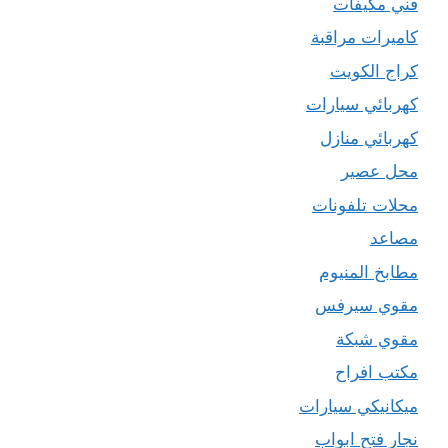
فني مكيفات
كاميرات مراقبة
كراج الكويت
كهربائي سيارات
كهربائي منازل
محل عصير
محلات تلفونات
مصاعد
مطابخ المنيوم
مقوي سيرفس
مقوي شبكة
مكتب افراح
ميكانيكي سيارات
نجار فتح ابواب