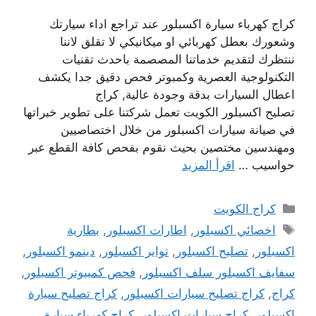
كراج كهرباء سيارة اكسبلور عند تراجع اداء سيارتك
وشعورك بعطل كهربائي او ميكانيكي لا تقلق لاننا
ننتظرك لتقديم خدماتنا المصصمة باحدث تقنيات
التكنولوجية العصرية وكمبوتر فحص دقيق جدا يكشف
اعطال السيارات بدقة وجودة عالية, كراج
تصليح اكسبلور الكويت تعمل شركتنا على تطوير خبراتها
في صيانة سيارات اكسبلور من خلال اختصاصيين
ومهندسين مختصين بحيث نقوم بفحص كافة القطع عبر
حواسيب …
اقرأ المزيد
التصنيفات
كراج الكويت
الوسوم
اخصائي اكسبلور
,
اطارات اكسبلور
,
بطارية
اكسبلور
,
تصليح اكسبلور
,
تواير اكسبلور
,
دينمو اكسبلور
,
سفايف اكسبلور سلف اكسبلور
,
فحص كمبيوتر اكسبلور
,
كراج
,
كراج تصليح سيارات اكسبلور
,
كراج تصليح سيارة
اكسبلور
,
كراج سيارات اكسبلور
,
كراج كهرباء سيارة