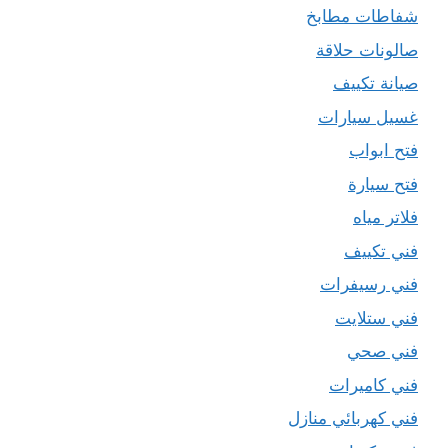
شفاطات مطابخ
صالونات حلاقة
صيانة تكييف
غسيل سيارات
فتح ابواب
فتح سيارة
فلاتر مياه
فني تكييف
فني رسيفرات
فني ستلايت
فني صحي
فني كاميرات
فني كهربائي منازل