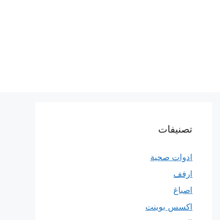
تصنيفات
ادوات صحية
ارفف
اصباغ
اكسس بوينت