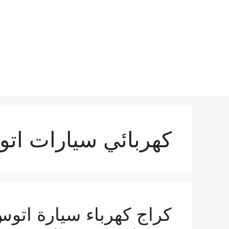
نتقل
لى
لمحتوى
كهربائي سيارات ات