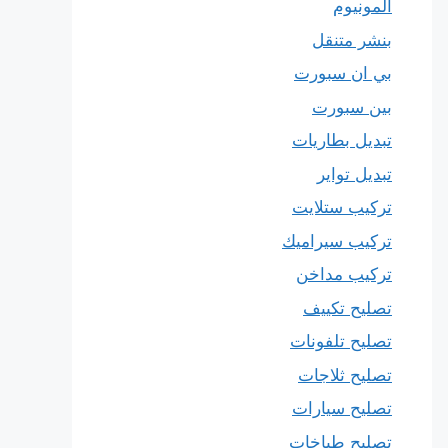
المونيوم
بنشر متنقل
بي ان سبورت
بين سبورت
تبديل بطاريات
تبديل تواير
تركيب ستلايت
تركيب سيراميك
تركيب مداخن
تصليح تكييف
تصليح تلفونات
تصليح ثلاجات
تصليح سيارات
تصليح طباخات