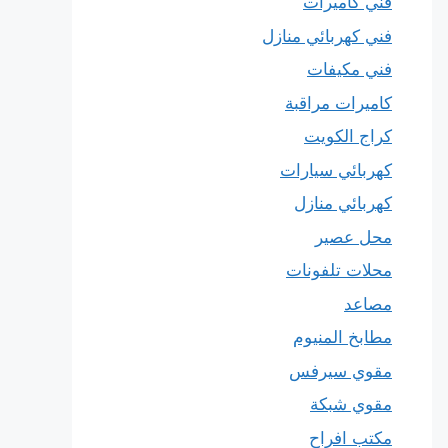
فني كاميرات
فني كهربائي منازل
فني مكيفات
كاميرات مراقبة
كراج الكويت
كهربائي سيارات
كهربائي منازل
محل عصير
محلات تلفونات
مصاعد
مطابخ المنيوم
مقوي سيرفس
مقوي شبكة
مكتب افراح