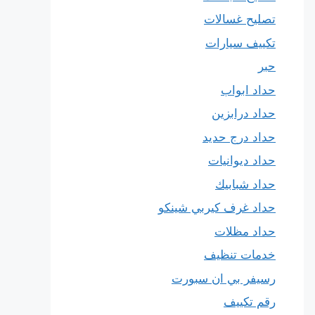
تصليح غسالات
تكييف سيارات
حبر
حداد ابواب
حداد درابزين
حداد درج حديد
حداد ديوانيات
حداد شبابيك
حداد غرف كيربي شينكو
حداد مظلات
خدمات تنظيف
رسيفر بي ان سبورت
رقم تكييف