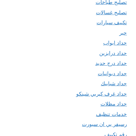
تصليح طباخات
تصليح غسالات
تكييف سيارات
حبر
حداد ابواب
حداد درابزين
حداد درج حديد
حداد ديوانيات
حداد شبابيك
حداد غرف كيربي شينكو
حداد مظلات
خدمات تنظيف
رسيفر بي ان سبورت
رقم تكييف