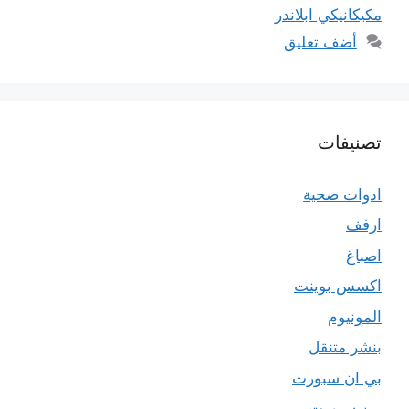
مكيكانيكي ابلاندر
أضف تعليق
تصنيفات
ادوات صحية
ارفف
اصباغ
اكسس بوينت
المونيوم
بنشر متنقل
بي ان سبورت
بين سبورت