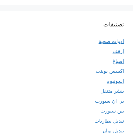
تصنيفات
ادوات صحية
ارفف
اصباغ
اكسس بوينت
المونيوم
بنشر متنقل
بي ان سبورت
بين سبورت
تبديل بطاريات
تبديل تواير