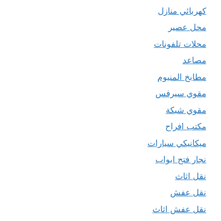
كهربائي منازل
محل عصير
محلات تلفونات
مصاعد
مطابخ المنيوم
مقوي سيرفس
مقوي شبكة
مكتب افراح
ميكانيكي سيارات
نجار فتح ابواب
نقل اثاث
نقل عفش
نقل عفش اثاث