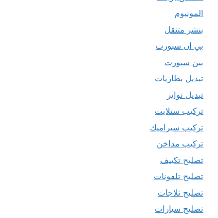
المونيوم
بنشر متنقل
بي ان سبورت
بين سبورت
تبديل بطاريات
تبديل تواير
تركيب ستلايت
تركيب سيراميك
تركيب مداخن
تصليح تكييف
تصليح تلفونات
تصليح ثلاجات
تصليح سيارات