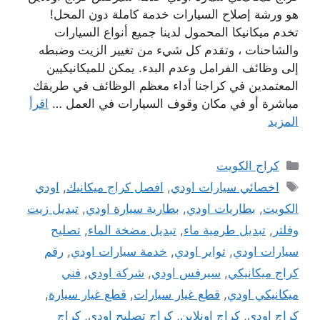
هو ورشة إصلاح السيارات خدمة كاملة دون المحل!
تخدم ميكانيكا المحمول لدينا جميع أنواع السيارات
والشاحنات ، وتقدم كل شيء من تغيير الزيت وضبطه
إلى وظائف الفرامل وعدم البدء. يمكن للميكانيكيين
المعتمدين في كراجنا أداء معظم الوظائف في طريقك
مباشرة أو في مكان وقوف السيارات في العمل …
اقرأ
المزيد
التصنيفات
كراج الكويت
الوسوم
اخصائي سيارات اودي
,
افصل كراج ميكانيك
,
اودي
الكويت
,
بطاريات اودي
,
بطارية سيارة اودي
,
تبديل زيت
وفلتر
,
تبديل طرمية ماء
,
تبديل مضخة الماء
,
تصليح
سيارات اودي
,
تواير اودي
,
خدمة سيارات اودي
,
رقم
كراج ميكانيكي
,
سيرفس اودي
,
شركة اودي
,
فني
ميكانيكي اودي
,
قطع غيار سيارات
,
قطع غيار سيارة
,
كراج اودي
,
كراج اونلاين
,
كراج تصليح اودي
,
كراج