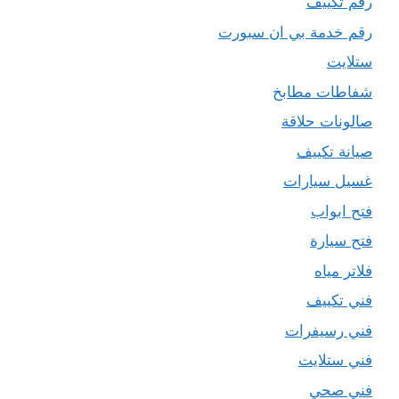
رقم تكييف
رقم خدمة بي ان سبورت
ستلايت
شفاطات مطابخ
صالونات حلاقة
صيانة تكييف
غسيل سيارات
فتح ابواب
فتح سيارة
فلاتر مياه
فني تكييف
فني رسيفرات
فني ستلايت
فني صحي