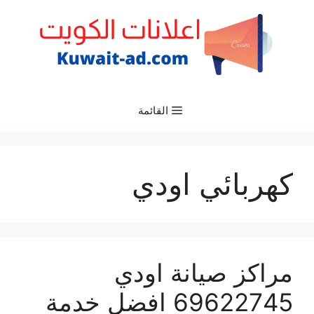
نتقل
لى
لمحتوى
القائمة
كهربائي اودي
مراكز صيانة اودي
69622745 افضل خدمة