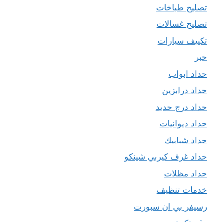
تصليح طباخات
تصليح غسالات
تكييف سيارات
حبر
حداد ابواب
حداد درابزين
حداد درج حديد
حداد ديوانيات
حداد شبابيك
حداد غرف كيربي شينكو
حداد مظلات
خدمات تنظيف
رسيفر بي ان سبورت