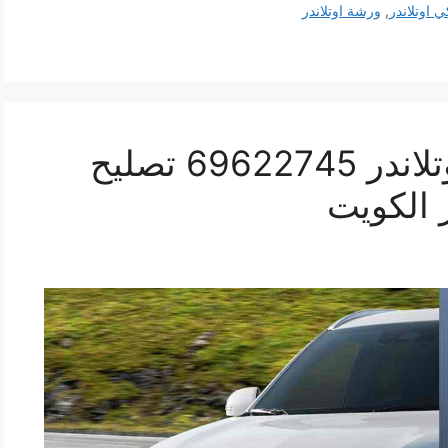
ي اوتلاندر
,
ورشة اوتلاندر
كراج ميكانيكي سيارة اوتلاندر 69622745 تصليح
 الكويت