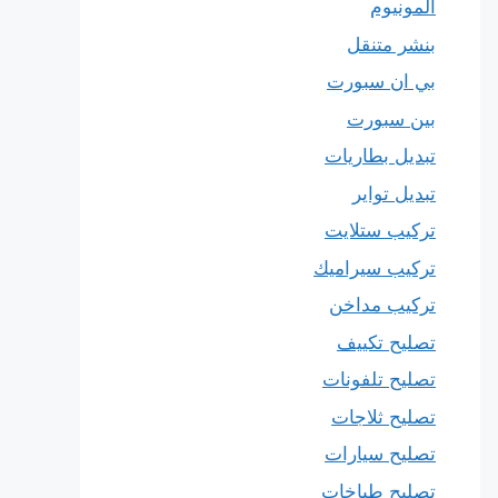
المونيوم
بنشر متنقل
بي ان سبورت
بين سبورت
تبديل بطاريات
تبديل تواير
تركيب ستلايت
تركيب سيراميك
تركيب مداخن
تصليح تكييف
تصليح تلفونات
تصليح ثلاجات
تصليح سيارات
تصليح طباخات