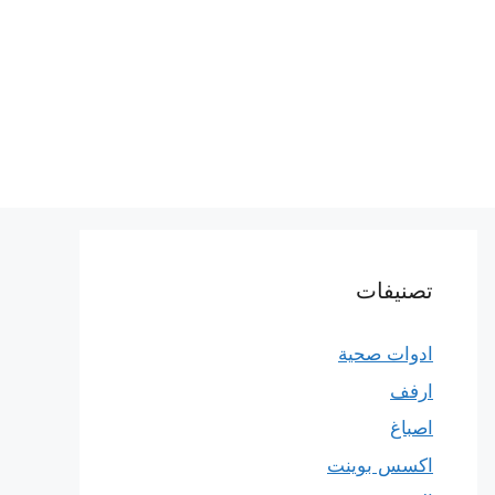
تصنيفات
ادوات صحية
ارفف
اصباغ
اكسس بوينت