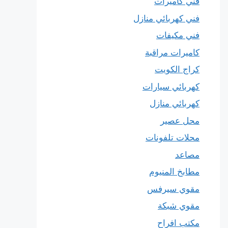
فني كاميرات
فني كهربائي منازل
فني مكيفات
كاميرات مراقبة
كراج الكويت
كهربائي سيارات
كهربائي منازل
محل عصير
محلات تلفونات
مصاعد
مطابخ المنيوم
مقوي سيرفس
مقوي شبكة
مكتب افراح