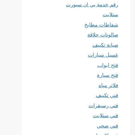
رقم خدمة بي ان سبورت
ستلايت
شفاطات مطابخ
صالونات حلاقة
صيانة تكييف
غسيل سيارات
فتح ابواب
فتح سيارة
فلاتر مياه
فني تكييف
فني رسيفرات
فني ستلايت
فني صحي