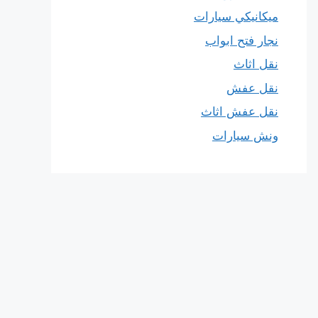
ميكانيكي سيارات
نجار فتح ابواب
نقل اثاث
نقل عفش
نقل عفش اثاث
ونش سيارات