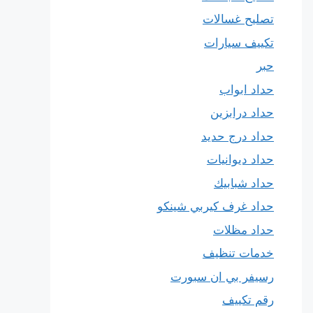
تصليح غسالات
تكييف سيارات
حبر
حداد ابواب
حداد درابزين
حداد درج حديد
حداد ديوانيات
حداد شبابيك
حداد غرف كيربي شينكو
حداد مظلات
خدمات تنظيف
رسيفر بي ان سبورت
رقم تكييف