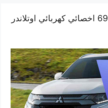
تصليح اوتلاندر 69622745 اخصائي كهربائي اوتلاندر